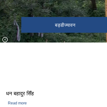
पर्यटकिय क्षेत्र
बड्डीज्यावन
नव निर्वाचिन जनप्रतिनिधिहरु २०७९
धन बहादुर सिँह
Read more
about धन बहादुर सिँह