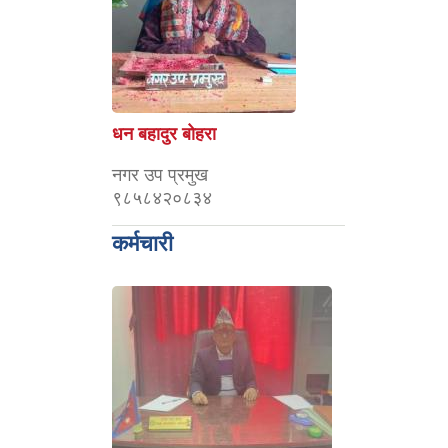
धन बहादुर बोहरा
नगर उप प्रमुख
९८५८४२०८३४
कर्मचारी