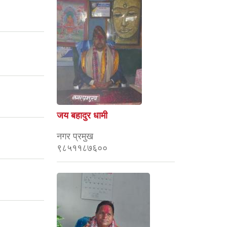
जय बहादुर धामी
नगर प्रमुख
९८५११८७६००