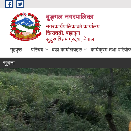
Skip to main content
बुङ्गल नगरपालिका
नगरकार्यपालिकाको कार्यालय
खिरातडी, बझाङ्ग
सुदुरपश्चिम प्रदेश, नेपाल
गृहपृष्ठ
परिचय
वडा कार्यालयहरु
कार्यक्रम तथा परियो
सूचना