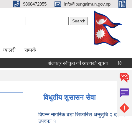
9868472955
info@bungalmun.gov.np
Search form
Search
ग्यालरी
सम्पर्क
बोलपत्र स्वीकृत गर्ने आशयको सूचना
लिखित परिक्
विधुतीय शुसासन सेवा
विपन्न नागरिक बडा सिफारिस अनुसुचि २ दफा ४
उपदफा १