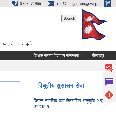
9868472955
info@bungalmun.gov.np
Search form
Search
ग्यालरी
सम्पर्क
शिक्षक सरुवा विज्ञापन सम्बन्धमा ।
बोलपत्र स्वीकृत गर्
विधुतीय शुसासन सेवा
विपन्न नागरिक बडा सिफारिस अनुसुचि २ दफा ४
उपदफा १